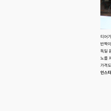
티어가
반짝이
독일 
노를 
가격도
인스