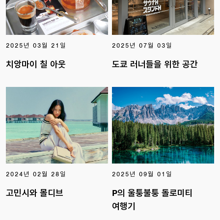
2025년 03월 21일
2025년 07월 03일
치앙마이 칠 아웃
도쿄 러너들을 위한 공간
2024년 02월 28일
2025년 09월 01일
고민시와 몰디브
P의 울퉁불퉁 돌로미티
여행기