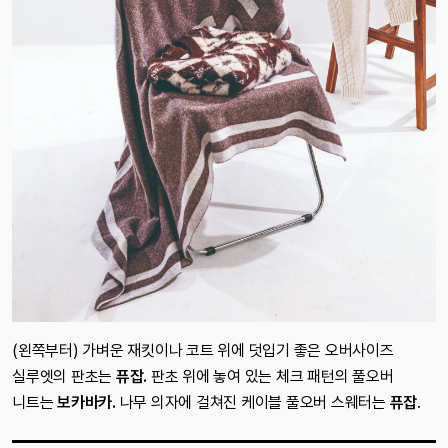
(왼쪽부터) 가벼운 재킷이나 코트 위에 덧입기 좋은 오버사이즈
실루엣의 판초는
퓨잡.
판초 위에 놓여 있는 체크 패턴의 풀오버
니트는
보카바카.
나무 의자에 걸쳐진 케이블 풀오버 스웨터는
퓨잡
.