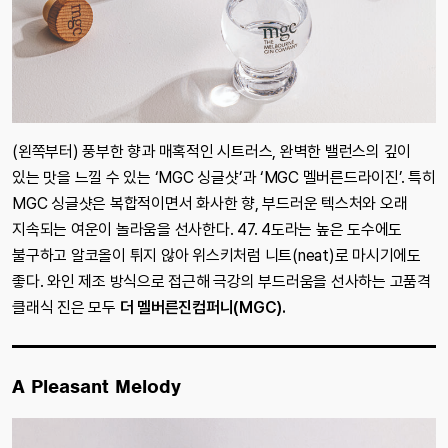
(왼쪽부터) 풍부한 향과 매혹적인 시트러스, 완벽한 밸런스의 깊이
있는 맛을 느낄 수 있는 ‘MGC 싱글샷’과 ‘MGC 멜버른드라이진’. 특히
MGC 싱글샷은 복합적이면서 화사한 향, 부드러운 텍스처와 오래
지속되는 여운이 놀라움을 선사한다. 47. 4도라는 높은 도수에도
불구하고 알코올이 튀지 않아 위스키처럼 니트(neat)로 마시기에도
좋다. 와인 제조 방식으로 접근해 극강의 부드러움을 선사하는 고품격
클래식 진은 모두
더 멜버른진컴퍼니(MGC).
A Pleasant Melody