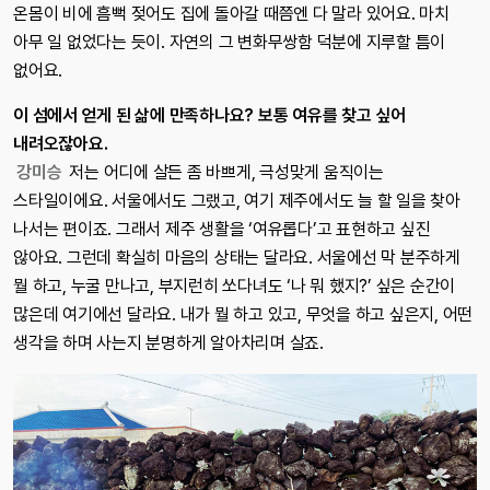
온몸이 비에 흠뻑 젖어도 집에 돌아갈 때쯤엔 다 말라 있어요. 마치
아무 일 없었다는 듯이. 자연의 그 변화무쌍함 덕분에 지루할 틈이
없어요.
이 섬에서 얻게 된 삶에 만족하나요? 보통 여유를 찾고 싶어
내려오잖아요.
강미승
저는 어디에 살든 좀 바쁘게, 극성맞게 움직이는
스타일이에요. 서울에서도 그랬고, 여기 제주에서도 늘 할 일을 찾아
나서는 편이죠. 그래서 제주 생활을 ‘여유롭다’고 표현하고 싶진
않아요. 그런데 확실히 마음의 상태는 달라요. 서울에선 막 분주하게
뭘 하고, 누굴 만나고, 부지런히 쏘다녀도 ‘나 뭐 했지?’ 싶은 순간이
많은데 여기에선 달라요. 내가 뭘 하고 있고, 무엇을 하고 싶은지, 어떤
생각을 하며 사는지 분명하게 알아차리며 살죠.