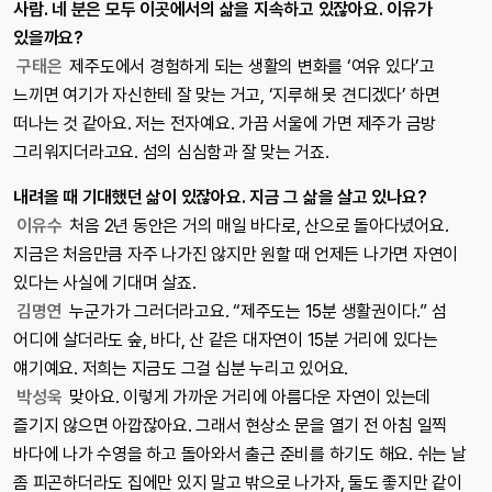
사람. 네 분은 모두 이곳에서의 삶을 지속하고 있잖아요. 이유가
있을까요?
구태은
제주도에서 경험하게 되는 생활의 변화를 ‘여유 있다’고
느끼면 여기가 자신한테 잘 맞는 거고, ‘지루해 못 견디겠다’ 하면
떠나는 것 같아요. 저는 전자예요. 가끔 서울에 가면 제주가 금방
그리워지더라고요. 섬의 심심함과 잘 맞는 거죠.
내려올 때 기대했던 삶이 있잖아요. 지금 그 삶을 살고 있나요?
이유수
처음 2년 동안은 거의 매일 바다로, 산으로 돌아다녔어요.
지금은 처음만큼 자주 나가진 않지만 원할 때 언제든 나가면 자연이
있다는 사실에 기대며 살죠.
김명연
누군가가 그러더라고요. “제주도는 15분 생활권이다.” 섬
어디에 살더라도 숲, 바다, 산 같은 대자연이 15분 거리에 있다는
얘기예요. 저희는 지금도 그걸 십분 누리고 있어요.
박성욱
맞아요. 이렇게 가까운 거리에 아름다운 자연이 있는데
즐기지 않으면 아깝잖아요. 그래서 현상소 문을 열기 전 아침 일찍
바다에 나가 수영을 하고 돌아와서 출근 준비를 하기도 해요. 쉬는 날
좀 피곤하더라도 집에만 있지 말고 밖으로 나가자, 둘도 좋지만 같이