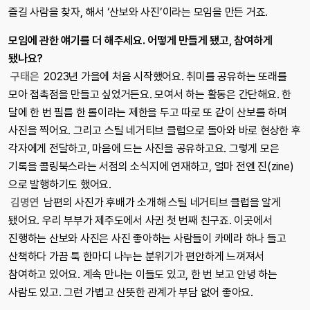
즐길 사람을 찾자, 해서 ‘산보와 사진’이라는 모임을 만든 거죠.
모임에 관한 얘기를 더 해주세요. 어떻게 만들게 됐고, 참여하게
됐나요?
구태은
2023년 가을에 처음 시작했어요. 취미를 공유하는 또래를
모아 접촉점을 만들고 싶었거든요. 모여서 하는 활동은 간단해요. 한
달에 한 번 필름 한 롤이라는 제한을 두고 따로 또 같이 산보를 하며
사진을 찍어요. 그리고 스틸 네거티브 클럽으로 돌아와 바로 현상한 후
각자에게 전달하고, 마음에 드는 사진을 공유하고요. 그렇게 모은
기록을 콜링북스라는 서점의 소식지에 연재하고, 얼마 전엔 진(zine)
으로 발행하기도 했어요.
김명연
남편의 사진가 후배가 소개해 스틸 네거티브 클럽을 알게
됐어요. 우리 부부가 제주도에서 사귄 첫 번째 친구죠. 이곳에서
진행하는 산보와 사진은 사진 좋아하는 사람들이 카메라 하나 들고
산책하다 가끔 툭 한마디 나누는 분위기가 편안하게 느껴져서
참여하고 있어요. 계속 만나는 이들도 있고, 한 번 보고 안녕 하는
사람도 있고. 그런 가볍고 산뜻한 관계가 부담 없어 좋아요.