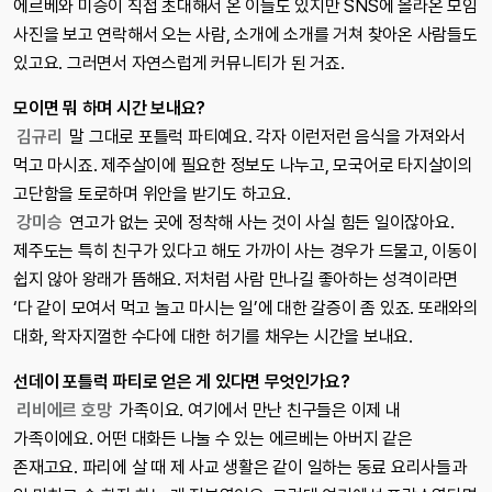
에르베와 미승이 직접 초대해서 온 이들도 있지만 SNS에 올라온 모임
사진을 보고 연락해서 오는 사람, 소개에 소개를 거쳐 찾아온 사람들도
있고요. 그러면서 자연스럽게 커뮤니티가 된 거죠.
모이면 뭐 하며 시간 보내요?
김규리
말 그대로 포틀럭 파티예요. 각자 이런저런 음식을 가져와서
먹고 마시죠. 제주살이에 필요한 정보도 나누고, 모국어로 타지살이의
고단함을 토로하며 위안을 받기도 하고요.
강미승
연고가 없는 곳에 정착해 사는 것이 사실 힘든 일이잖아요.
제주도는 특히 친구가 있다고 해도 가까이 사는 경우가 드물고, 이동이
쉽지 않아 왕래가 뜸해요. 저처럼 사람 만나길 좋아하는 성격이라면
‘다 같이 모여서 먹고 놀고 마시는 일’에 대한 갈증이 좀 있죠. 또래와의
대화, 왁자지껄한 수다에 대한 허기를 채우는 시간을 보내요.
선데이 포틀럭 파티로 얻은 게 있다면 무엇인가요?
리비에르 호망
가족이요. 여기에서 만난 친구들은 이제 내
가족이에요. 어떤 대화든 나눌 수 있는 에르베는 아버지 같은
존재고요. 파리에 살 때 제 사교 생활은 같이 일하는 동료 요리사들과