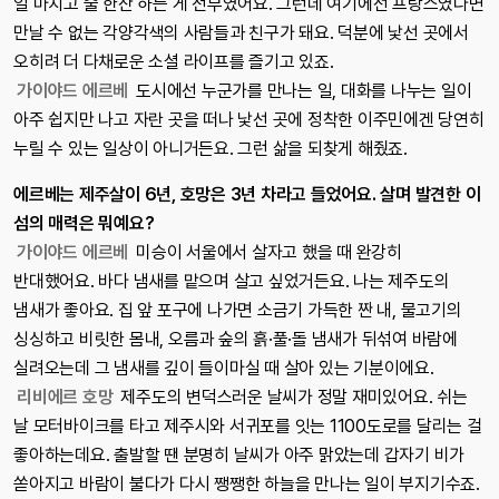
일 마치고 술 한잔 하는 게 전부였어요. 그런데 여기에선 프랑스였다면
만날 수 없는 각양각색의 사람들과 친구가 돼요. 덕분에 낯선 곳에서
오히려 더 다채로운 소셜 라이프를 즐기고 있죠.
가이야드 에르베
도시에선 누군가를 만나는 일, 대화를 나누는 일이
아주 쉽지만 나고 자란 곳을 떠나 낯선 곳에 정착한 이주민에겐 당연히
누릴 수 있는 일상이 아니거든요. 그런 삶을 되찾게 해줬죠.
에르베는 제주살이 6년, 호망은 3년 차라고 들었어요. 살며 발견한 이
섬의 매력은 뭐예요?
가이야드 에르베
미승이 서울에서 살자고 했을 때 완강히
반대했어요. 바다 냄새를 맡으며 살고 싶었거든요. 나는 제주도의
냄새가 좋아요. 집 앞 포구에 나가면 소금기 가득한 짠 내, 물고기의
싱싱하고 비릿한 몸내, 오름과 숲의 흙·풀·돌 냄새가 뒤섞여 바람에
실려오는데 그 냄새를 깊이 들이마실 때 살아 있는 기분이에요.
리비에르 호망
제주도의 변덕스러운 날씨가 정말 재미있어요. 쉬는
날 모터바이크를 타고 제주시와 서귀포를 잇는 1100도로를 달리는 걸
좋아하는데요. 출발할 땐 분명히 날씨가 아주 맑았는데 갑자기 비가
쏟아지고 바람이 불다가 다시 쨍쨍한 하늘을 만나는 일이 부지기수죠.