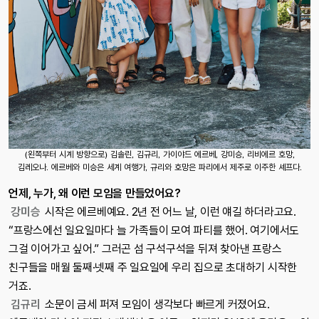
(왼쪽부터 시계 방향으로) 김솔린, 김규리, 가이야드 에르베, 강미승, 리비에르 호망,
김레오나. 에르베와 미승은 세계 여행가, 규리와 호망은 파리에서 제주로 이주한 셰프다.
언제, 누가, 왜 이런 모임을 만들었어요?
강미승
시작은 에르베예요. 2년 전 어느 날, 이런 얘길 하더라고요.
“프랑스에선 일요일마다 늘 가족들이 모여 파티를 했어. 여기에서도
그걸 이어가고 싶어.” 그러곤 섬 구석구석을 뒤져 찾아낸 프랑스
친구들을 매월 둘째·넷째 주 일요일에 우리 집으로 초대하기 시작한
거죠.
김규리
소문이 금세 퍼져 모임이 생각보다 빠르게 커졌어요.