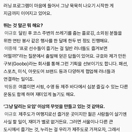
러닝 프로그램이 마음에 들어서 그냥 묵묵히 나오기 시작한 게
지금까지 이어지고 있어요.
뛰는 것 말곤 뭐 해요?
이규호
달린 후 코스 주변의 쓰레기를 줍는 플로깅, 소외된 분들을
위한 연탄 봉사 같은 행사를 한 달에 한두 번 정도 진행해요.
이종해
‘프로 선수들이 즐기는 걸 일반 러너들도 즐겨보면
어떨까?’라는 질문에서 출발해 얻은 답들이 있어요. 규호와 제가 만든
구보(Goobo)라는 회사를 통해 그런 기획을 선보이기도 합니다. 패션,
스포츠, 미식, 아웃도어 브랜드 등과 다양하게 협업해 러너들과
연결하는 일이죠.
박동훈
여름이면 서핑, 수영 등 제주 바다에서 십분 즐길 수 있는 다른
운동도 함께 하며 재미있게 놀기도 해요.
‘그냥 달리는 모임’ 이상의 무엇을 만들고 있는 것 같아요.
이규호
제주도가 여행지로선 즐거운 곳이지만 젊은 사람들이 살기엔
사실 할 일이, 재미가 별로 없거든요. 그러면 서울이나 다른 큰
도시에서 즐기는 것, 누리는 걸 우리가 제주도로 가져오자, 그래서