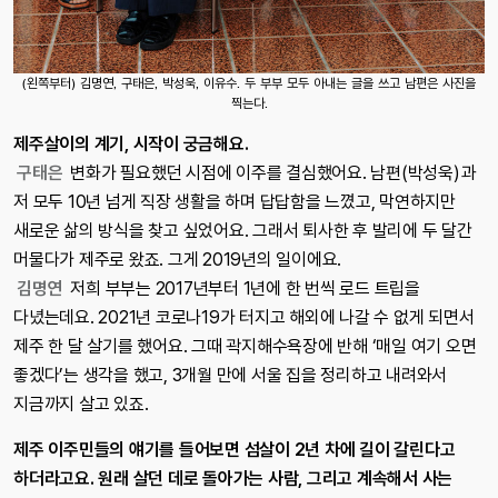
(왼쪽부터) 김명연, 구태은, 박성욱, 이유수. 두 부부 모두 아내는 글을 쓰고 남편은 사진을
찍는다.
제주살이의 계기, 시작이 궁금해요.
구태은
변화가 필요했던 시점에 이주를 결심했어요. 남편(박성욱)과
저 모두 10년 넘게 직장 생활을 하며 답답함을 느꼈고, 막연하지만
새로운 삶의 방식을 찾고 싶었어요. 그래서 퇴사한 후 발리에 두 달간
머물다가 제주로 왔죠. 그게 2019년의 일이에요.
김명연
저희 부부는 2017년부터 1년에 한 번씩 로드 트립을
다녔는데요. 2021년 코로나19가 터지고 해외에 나갈 수 없게 되면서
제주 한 달 살기를 했어요. 그때 곽지해수욕장에 반해 ‘매일 여기 오면
좋겠다’는 생각을 했고, 3개월 만에 서울 집을 정리하고 내려와서
지금까지 살고 있죠.
제주 이주민들의 얘기를 들어보면 섬살이 2년 차에 길이 갈린다고
하더라고요. 원래 살던 데로 돌아가는 사람, 그리고 계속해서 사는