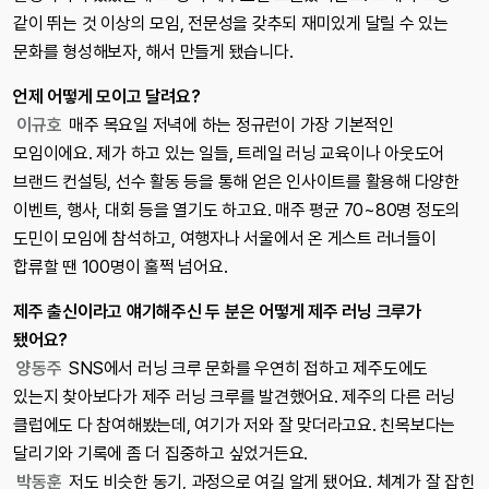
같이 뛰는 것 이상의 모임, 전문성을 갖추되 재미있게 달릴 수 있는
문화를 형성해보자, 해서 만들게 됐습니다.
언제 어떻게 모이고 달려요?
이규호
매주 목요일 저녁에 하는 정규런이 가장 기본적인
모임이에요. 제가 하고 있는 일들, 트레일 러닝 교육이나 아웃도어
브랜드 컨설팅, 선수 활동 등을 통해 얻은 인사이트를 활용해 다양한
이벤트, 행사, 대회 등을 열기도 하고요. 매주 평균 70~80명 정도의
도민이 모임에 참석하고, 여행자나 서울에서 온 게스트 러너들이
합류할 땐 100명이 훌쩍 넘어요.
제주 출신이라고 얘기해주신 두 분은 어떻게 제주 러닝 크루가
됐어요?
양동주
SNS에서 러닝 크루 문화를 우연히 접하고 제주도에도
있는지 찾아보다가 제주 러닝 크루를 발견했어요. 제주의 다른 러닝
클럽에도 다 참여해봤는데, 여기가 저와 잘 맞더라고요. 친목보다는
달리기와 기록에 좀 더 집중하고 싶었거든요.
박동훈
저도 비슷한 동기, 과정으로 여길 알게 됐어요. 체계가 잘 잡힌