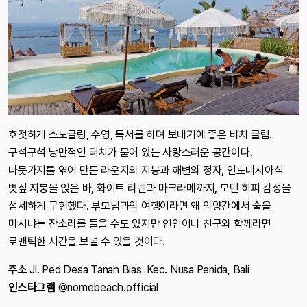
호젓하게 스노클링, 수영, 독서를 하며 보내기에 좋은 비치 클럽.
구석구석 낭만적인 터치가 묻어 있는 사랑스러운 공간이다.
나뭇가지를 엮어 만든 라운지의 지붕과 해변의 정자, 인도네시아식
볏짚 지붕을 얹은 바, 화이트 리넨과 마크라메까지, 모던 히피 감성을
섬세하게 구현했다. 부모님과의 여행이라면 왜 외양간에서 술을
마시냐는 잔소리를 들을 수도 있지만 연인이나 친구와 함께라면
로맨틱한 시간을 보낼 수 있을 것이다.
주소
Jl. Ped Desa Tanah Bias, Kec. Nusa Penida, Bali
인스타그램
@nomebeach.official