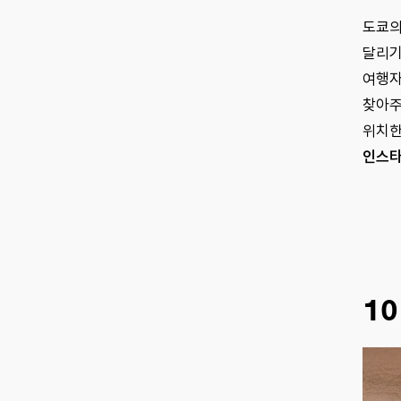
도쿄의
달리기
여행자
찾아주
위치한
인스
10