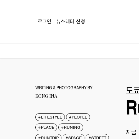
로그인
뉴스레터 신청
도쿄
WRITING & PHOTOGRAPHY BY
KONG INA
R
#LIFESTYLE
#PEOPLE
#PLACE
#RUNING
지금 
#RUNTRIP
#SPACE
#STREET