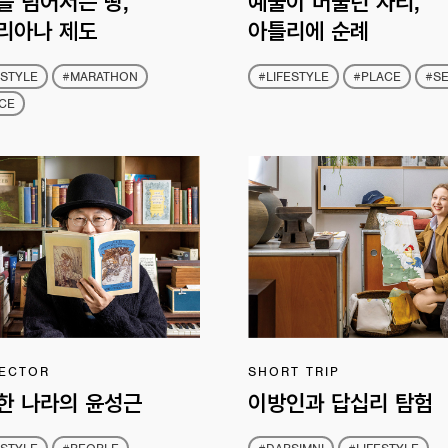
를 넘어서는 땅,
예술이 머물던 자리,
리아나 제도
아틀리에 순례
ESTYLE
#MARATHON
#LIFESTYLE
#PLACE
#S
CE
ECTOR
SHORT TRIP
한 나라의 윤성근
이방인과 답십리 탐험