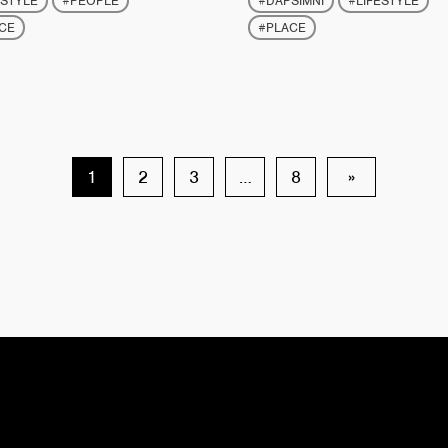
ESTYLE
#PEOPLE
#DAPSIMNI
#LIFESTYLE
CE
#PLACE
1
2
3
…
8
»