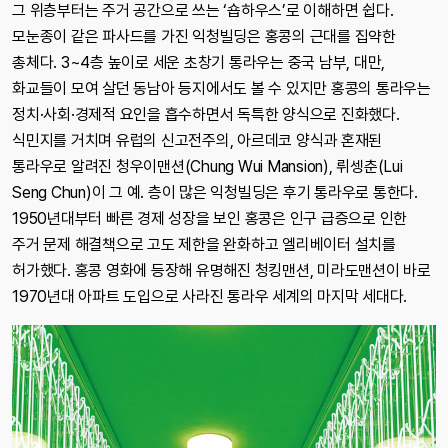
그 위층부터는 주거 공간으로 쓰는 ‘숍하우스’로 이해하면 쉽다.
모눈종이 같은 파사드를 가진 익청빌딩은 홍콩의 근대를 집약한
총체다. 3~4층 높이로 세운 초창기 통라우는 중국 남부, 대만,
화교들이 모여 살던 동남아 등지에서도 볼 수 있지만 홍콩의 통라우는
정치·사회·경제적 요인을 흡수하면서 독특한 양식으로 진화했다.
식민지를 거치며 유럽의 신고전주의, 아르데코 양식과 혼재된
통라우로 알려진 청우이맨션(Chung Wui Mansion), 뤼셍춘(Lui
Seng Chun)이 그 예. 층이 많은 익청빌딩은 후기 통라우로 통한다.
1950년대부터 빠른 경제 성장을 보인 홍콩은 인구 급증으로 인한
주거 문제 해결책으로 고도 제한을 완화하고 엘리베이터 설치를
허가했다. 홍콩 영화에 등장해 유명해진 청킹맨션, 미라도맨션이 바로
1970년대 아파트 도입으로 사라진 통라우 세계의 마지막 세대다.