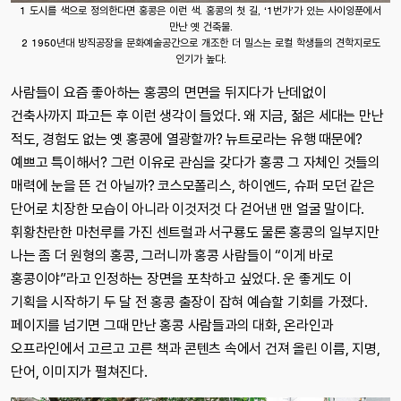
1 도시를 색으로 정의한다면 홍콩은 이런 색. 홍콩의 첫 길, ‘1번가’가 있는 사이잉푼에서
만난 옛 건축물.
2 1950년대 방직공장을 문화예술공간으로 개조한 더 밀스는 로컬 학생들의 견학지로도
인기가 높다.
사람들이 요즘 좋아하는 홍콩의 면면을 뒤지다가 난데없이
건축사까지 파고든 후 이런 생각이 들었다. 왜 지금, 젊은 세대는 만난
적도, 경험도 없는 옛 홍콩에 열광할까? 뉴트로라는 유행 때문에?
예쁘고 특이해서? 그런 이유로 관심을 갖다가 홍콩 그 자체인 것들의
매력에 눈을 뜬 건 아닐까? 코스모폴리스, 하이엔드, 슈퍼 모던 같은
단어로 치장한 모습이 아니라 이것저것 다 걷어낸 맨 얼굴 말이다.
휘황찬란한 마천루를 가진 센트럴과 서구룡도 물론 홍콩의 일부지만
나는 좀 더 원형의 홍콩, 그러니까 홍콩 사람들이 “이게 바로
홍콩이야”라고 인정하는 장면을 포착하고 싶었다. 운 좋게도 이
기획을 시작하기 두 달 전 홍콩 출장이 잡혀 예습할 기회를 가졌다.
페이지를 넘기면 그때 만난 홍콩 사람들과의 대화, 온라인과
오프라인에서 고르고 고른 책과 콘텐츠 속에서 건져 올린 이름, 지명,
단어, 이미지가 펼쳐진다.