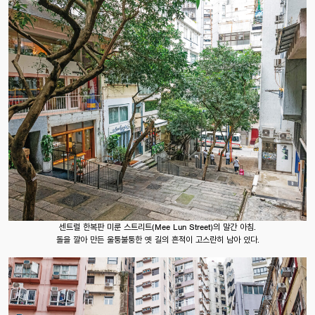
센트럴 한복판 미룬 스트리트(Mee Lun Street)의 말간 아침.
돌을 깔아 만든 울퉁불퉁한 옛 길의 흔적이 고스란히 남아 있다.