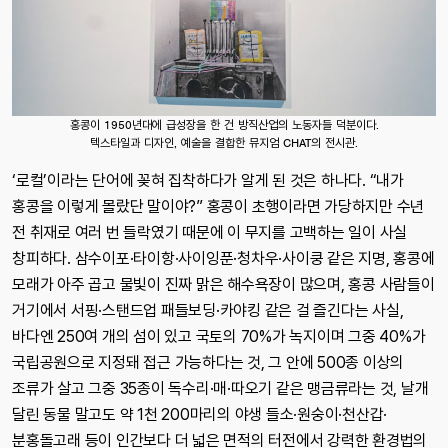
홍콩이 1950년대에 급성장을 한 건 방직산업의 노동자들 덕분이다.
텍스타일과 디자인, 예술을 결합한 뮤지엄 CHAT의 전시관.
‘로컬’이라는 단어에 꽂혀 집착하다가 알게 된 것은 하나다. “내가
홍콩을 이렇게 몰랐단 말이야?” 홍콩이 초행이라면 가당하지만 수년
전 취재로 여러 번 들락였기 때문에 이 무지를 고백하는 일이 사실
창피하다. 삼수이포·타이항·사이잉푼·청차우·사이쿵 같은 지명, 홍콩에
모래가 아주 곱고 물빛이 진짜 맑은 해수욕장이 많으며, 홍콩 사람들이
거기에서 서핑·스탠드업 패들보딩·카야킹 같은 걸 즐긴다는 사실,
바다엔 250여 개의 섬이 있고 국토의 70%가 녹지이며 그중 40%가
국립공원으로 지정돼 접근 가능하다는 것, 그 안에 500종 이상의
조류가 살고 그중 35종이 독수리·매·따오기 같은 맹금류라는 것, 날개
달린 동물 말고도 약 1천 200마리의 야생 들소·원숭이·천산갑·
분홍돌고래 등이 인간보다 더 넓은 면적의 터전에서 강력한 환경법의