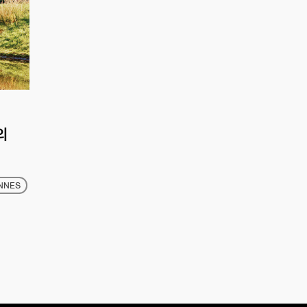
의
NNES