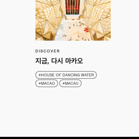
DISCOVER
지금, 다시 마카오
#HOUSE OF DANCING WATER
#MACAO
#MACAU