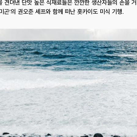
 견뎌낸 단맛 높은 식재료들은 깐깐한 생산자들의 손을 거쳐
미곤’의 권오준 셰프와 함께 떠난 홋카이도 미식 기행.