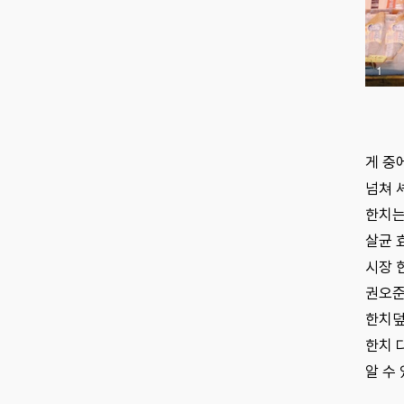
1
게 중
넘쳐 
한치는
살균 
시장 
권오준
한치덮
한치 
알 수