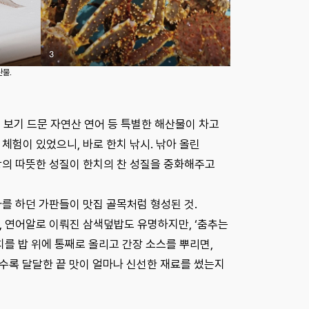
3
물.
선 보기 드문 자연산 연어 등 특별한 해산물이 차고
체험이 있었으니, 바로 한치 낚시. 낚아 올린
강의 따뜻한 성질이 한치의 찬 성질을 중화해주고
를 하던 가판들이 맛집 골목처럼 형성된 것.
살, 연어알로 이뤄진 삼색덮밥도 유명하지만, ‘춤추는
치를 밥 위에 통째로 올리고 간장 소스를 뿌리면,
수록 달달한 끝 맛이 얼마나 신선한 재료를 썼는지