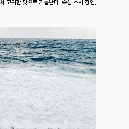
 고귀한 맛으로 거듭난다. 숙성 스시 장인,