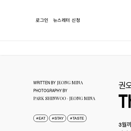
로그인
뉴스레터 신청
권오
WRITTEN BY
JEONG MINA
PHOTOGRAPHY BY
T
PARK SHINWOO · JEONG MINA
#EAT
#STAY
#TASTE
3월까