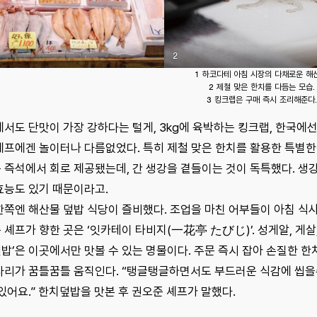
2
1 하코다테 아침 시장의 다채로운 해산
2 제철 맞은 한치를 다듬는 모습.
3 킹크랩은 구매 즉시 조리해준다.
에서도 단맛이 가장 강하다는 털게, 3kg에 육박하는 킹크랩, 한국에
셰프에겐 놀이터나 다름없었다. 특히 제철 맞은 한치를 활용한 특별한 
 즉석에서 회로 제공됐는데, 간 생강을 곁들이는 것이 독특했다. 생
효능도 있기 때문이라고.
한쪽엔 해산물 덮밥 식당이 즐비했다. 조업을 마친 어부들이 아침 식사
 셰프가 향한 곳은 ‘잇카테이 타비지(一花亭 たびじ)’. 성게알, 게
밥’은 이곳에서만 맛볼 수 있는 명물이다. 주문 즉시 잡아 손질한 한
다리가 꿈틀꿈틀 움직인다. “탱글탱글하면서도 부드러운 식감에 씹을
 있어요.” 한치덮밥을 맛본 후 권오준 셰프가 말했다.