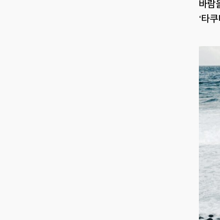
바람을
‘타쿠