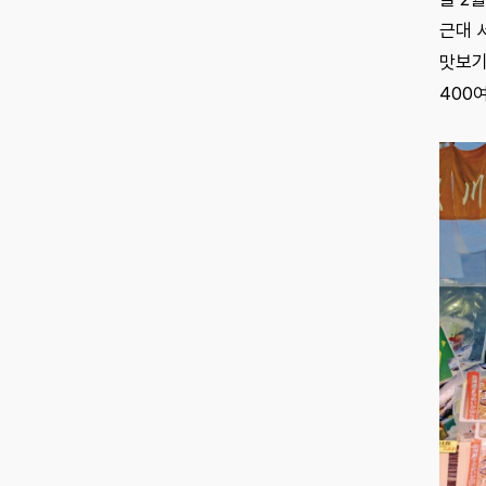
근대 
맛보기
400