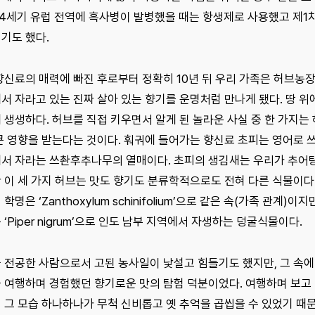
14세기 유럽 전역에 흑사병이 발병했을 때는 항생제로 사용했고 제1
기도 했다.
향신료의 매력에 빠진 후로부터 정확히 10년 뒤 우리 가족은 허브농장
서 자라고 있는 진짜 살아 있는 향기를 운명처럼 만나게 됐다. 땅 
 생생하다. 허브를 직접 키우면서 알게 된 놀라운 사실 중 한 가지
큰 영향을 받는다는 것이다. 훠궈에 들어가는 향신료 초피는 영어로 쓰촨 
서 자라는 쓰촨후추나무의 열매이다. 초피의 생김새는 우리가 추어탕
이 세 가지 허브는 맛도 향기도 분류학적으로도 전혀 다른 식물이다. 초피의 
학명은 ‘Zanthoxylum schinifolium’으로 같은 속(가족 관계
‘Piper nigrum’으로 인도 남부 지역에서 자생하는 덩굴식물이다.
 전공한 사람으로서 고된 농사일이 낯설고 힘들기도 했지만, 그 속에
 여행하며 경험했던 향기로운 맛의 탐험 덕분이었다. 여행하며 보고 
 그 모습 하나하나가 무척 신비롭고 옛 추억을 곱씹을 수 있었기 때