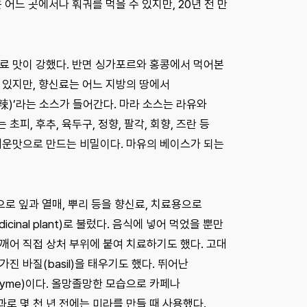
어느 곳에서나 훠궈를 먹을 수 있지만, 20년 전 만
료 맛이 강했다. 반면 싱가포르와 홍콩에서 먹어본
 있지만, 향신료는 어느 지방의 땅에서
辣)’라는 소스가 들어간다. 마라 소스는 라유와
, 후추, 육두구, 정향, 팔각, 회향, 즈란 등
매운맛으로 만드는 비밀이다. 마유의 베이스가 되는
원으로 잎과 열매, 뿌리 등을 향신료, 치료용으로
nal plant)로 불렀다. 음식에 넣어 먹었을 뿐만
깨어 직접 상처 부위에 붙여 치료하기도 했다. 고대
 바질(basil)을 태우기도 했다. 뛰어난
hyme)이다. 올망졸망한 모습으로 카페나
로 몇 천 년 전에는 미라를 만들 때 사용했다.