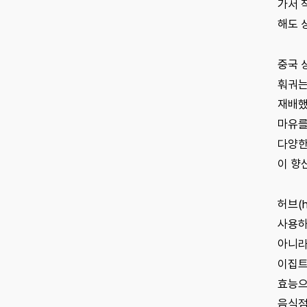
가서 
해도 
중국 
훠궈는
재배했
마유를
다양한
이 향
허브(
사용하
아니라
이집트
효능으
음식점