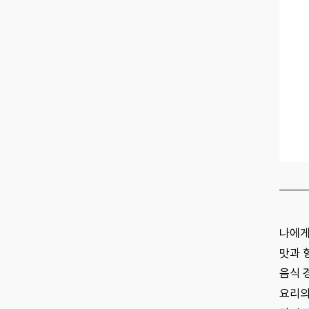
나에게
맛과 
음식 
요리의