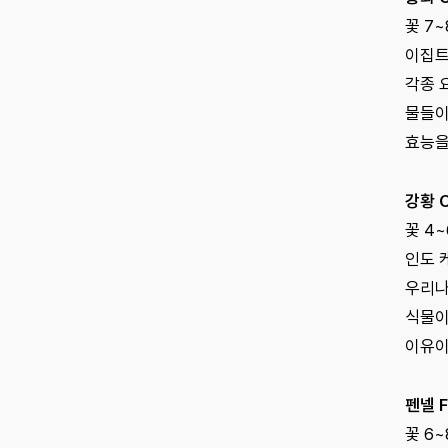
꽃 7~
이집트
각종 
물들이
효능을
강황 C
꽃 4~
인도 
우리나
식물이
이유이
펜넬 F
꽃 6~