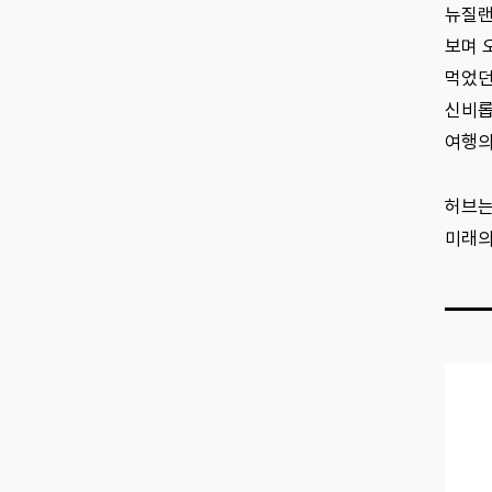
뉴질랜
보며 
먹었던
신비롭
여행의
허브는
미래의