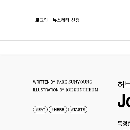
로그인
뉴스레터 신청
허브
WRITTEN BY
PARK SUNYOUNG
ILLUSTRATION BY
JOE SUNGHEUM
J
#EAT
#HERB
#TASTE
특정한