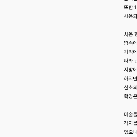
또한 
사용되
처음 
땅속에
기억에
따라 
지방에
하지만 
산초의 
학명은 
미술을
각지를
있으니