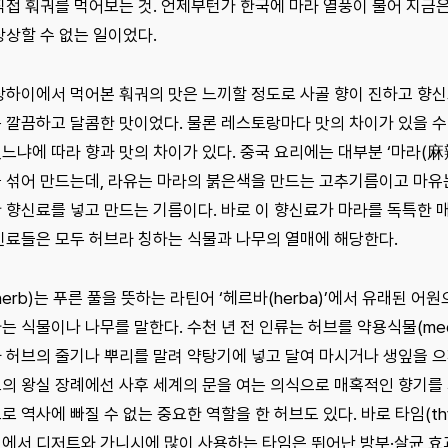
직접 훠궈를 먹어보는 것. 언제부턴가 한국에 마라 열풍이 불어 지금은 
상상할 수 없는 일이었다.
상하이에서 먹어본 훠궈의 맛은 느끼할 정도로 사골 향이 진하고 향신
 깔끔하고 달콤한 맛이었다. 물론 레스토랑마다 맛의 차이가 있을 수
느냐에 따라 향과 맛의 차이가 있다. 중국 요리에는 대부분 ‘마라(麻
 섞어 만드는데, 라유는 마라의 붉은색을 만드는 고추기름이고 마유는 초피
 향신료를 넣고 만드는 기름이다. 바로 이 향신료가 마라를 독특한 
신료들은 모두 허브라 칭하는 식물과 나무의 열매에 해당한다.
herb)는 푸른 풀을 뜻하는 라틴어 ‘헤르바(herba)’에서 유래된 어
는 식물이나 나무를 말한다. 수천 년 전 인류는 허브를 약용식물(medici
 허브의 줄기나 뿌리를 말려 약탕기에 넣고 달여 마시거나 생잎을 으
의 왕실 장례에선 사후 세계의 문을 여는 의식으로 매혹적인 향기를 가진
로 역사에 빠질 수 없는 중요한 역할을 한 허브도 있다. 바로 타임(t
에서 디저트와 가니시에 많이 사용하는 타임은 뛰어난 방부·살균 효과