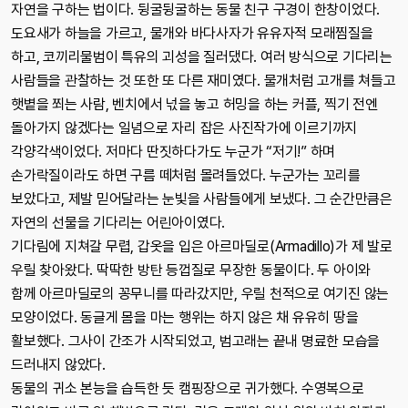
자연을 구하는 법이다. 뒹굴뒹굴하는 동물 친구 구경이 한창이었다.
도요새가 하늘을 가르고, 물개와 바다사자가 유유자적 모래찜질을
하고, 코끼리물범이 특유의 괴성을 질러댔다. 여러 방식으로 기다리는
사람들을 관찰하는 것 또한 또 다른 재미였다. 물개처럼 고개를 쳐들고
햇볕을 쬐는 사람, 벤치에서 넋을 놓고 허밍을 하는 커플, 찍기 전엔
돌아가지 않겠다는 일념으로 자리 잡은 사진작가에 이르기까지
각양각색이었다. 저마다 딴짓하다가도 누군가 “저기!” 하며
손가락질이라도 하면 구름 떼처럼 몰려들었다. 누군가는 꼬리를
보았다고, 제발 믿어달라는 눈빛을 사람들에게 보냈다. 그 순간만큼은
자연의 선물을 기다리는 어린아이였다.
기다림에 지쳐갈 무렵, 갑옷을 입은 아르마딜로(Armadillo)가 제 발로
우릴 찾아왔다. 딱딱한 방탄 등껍질로 무장한 동물이다. 두 아이와
함께 아르마딜로의 꽁무니를 따라갔지만, 우릴 천적으로 여기진 않는
모양이었다. 동글게 몸을 마는 행위는 하지 않은 채 유유히 땅을
활보했다. 그사이 간조가 시작되었고, 범고래는 끝내 명료한 모습을
드러내지 않았다.
동물의 귀소 본능을 습득한 듯 캠핑장으로 귀가했다. 수영복으로