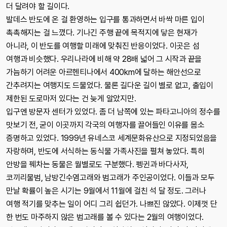
더 달려야 할 길이다.
발데스 반도에 온 걸 환영하는 입구를 통과하면서 바싹 마른 입이
촉촉해지는 걸 느꼈다. 기나긴 주행 끝에 목적지에 닿은 현재가
아니라, 이 반도를 여행할 미래에 맞춰진 반응이었다. 이곳은 섬
여행과 비슷했다. 우리나라에 비해 약 28배 넓어 그 시작과 끝을
가늠하기 어려운 아르헨티나에서 400km에 달하는 해안선으로
간추려지는 여행지도 드물었다. 물론 길다운 길이 별로 없고, 출입이
제한된 도로마저 있다는 건 늦게 알았지만.
입구엔 방문자 센터가 있었다. 좀 더 남쪽에 있는 파타고니아의 정수를
맛보기 전, 굳이 이곳까지 각국의 여행자를 끌어들인 이유를 몸소
증명하고 있었다. 1999년 유네스코 세계문화유산으로 지정되었음을
자랑하며, 반도에 서식하는 동식물 가족사진을 펼쳐 놓았다. 특히
안방을 꿰차는 동물은 월별로도 구분했다. 펭귄과 바다사자,
코끼리물범, 남방긴수염고래와 범고래가 주인공이었다. 이들과 모두
만날 확률이 높은 시기는 9월에서 11월에 걸친 석 달 정도. 그러나
여행 적기를 맞추는 일이 어디 그리 쉽던가. 나쁘진 않았다. 이제껏 단
한 번도 마주하지 않은 범고래를 볼 수 있다는 2월의 여행이었다.