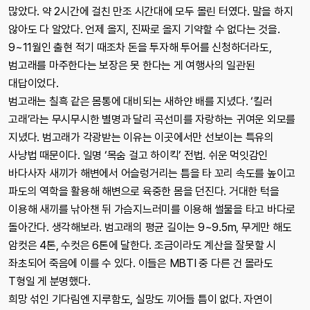
많았다. 약 2시간에 걸친 만조 시간대에 모두 몰린 터였다. 말을 하지
않아도 다 알았다. 언제 올지, 진짜로 올지 기약할 수 없다는 것을.
9~11월인 출현 적기 때조차 돈을 투자해 투어를 신청하더라도,
범고래를 마주한다는 보장은 못 한다는 게 여행사의 일관된
대답이었다.
범고래는 칠흑 같은 몸통에 대비되는 새하얀 배를 지녔다. ‘킬러
고래’라는 무시무시한 별명과 달리 곡선미를 자랑하는 귀여운 외모를
지녔다. 범고래가 각광받는 이유는 이곳에서만 선보이는 특유의
사냥법 때문이다. 일명 ‘목숨 걸고 하이킥’ 전법. 쉬운 먹잇감인
바다사자 새끼가 해변에서 어슬렁거리는 틈을 타 꼬리 속도를 높이고
파도의 역학을 활용해 해변으로 육중한 몸을 던진다. 거대한 턱을
이용해 새끼를 낚아챈 뒤 가슴지느러미를 이용해 썰물을 타고 바다로
돌아간다. 생각해보라. 범고래의 평균 길이는 9~9.5m, 무게만 해도
암컷은 4톤, 수컷은 6톤에 달한다. 조금이라도 계산을 잘못할 시
좌초되어 죽음에 이를 수 있다. 이들은 MBTI 중 다른 건 몰라도
T형일 게 분명했다.
희망 섞인 기다림엔 지루함도, 실망도 끼어들 틈이 없다. 자연이