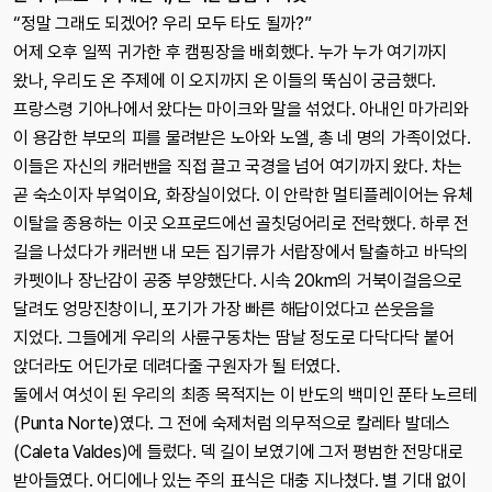
“정말 그래도 되겠어? 우리 모두 타도 될까?”
어제 오후 일찍 귀가한 후 캠핑장을 배회했다. 누가 누가 여기까지
왔나, 우리도 온 주제에 이 오지까지 온 이들의 뚝심이 궁금했다.
프랑스령 기아나에서 왔다는 마이크와 말을 섞었다. 아내인 마가리와
이 용감한 부모의 피를 물려받은 노아와 노엘, 총 네 명의 가족이었다.
이들은 자신의 캐러밴을 직접 끌고 국경을 넘어 여기까지 왔다. 차는
곧 숙소이자 부엌이요, 화장실이었다. 이 안락한 멀티플레이어는 유체
이탈을 종용하는 이곳 오프로드에선 골칫덩어리로 전락했다. 하루 전
길을 나섰다가 캐러밴 내 모든 집기류가 서랍장에서 탈출하고 바닥의
카펫이나 장난감이 공중 부양했단다. 시속 20km의 거북이걸음으로
달려도 엉망진창이니, 포기가 가장 빠른 해답이었다고 쓴웃음을
지었다. 그들에게 우리의 사륜구동차는 땀날 정도로 다닥다닥 붙어
앉더라도 어딘가로 데려다줄 구원자가 될 터였다.
둘에서 여섯이 된 우리의 최종 목적지는 이 반도의 백미인 푼타 노르테
(Punta Norte)였다. 그 전에 숙제처럼 의무적으로 칼레타 발데스
(Caleta Valdes)에 들렀다. 덱 길이 보였기에 그저 평범한 전망대로
받아들였다. 어디에나 있는 주의 표식은 대충 지나쳤다. 별 기대 없이