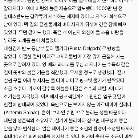
역동적이다. 편편한 암벽이 바다로 혀를 길게 내밀어 진격하더니 쩍쩍
갈라지다가 이내 바람의 높은 지층으로 압도했다. 1000만 년 전
발데스반도는 갑각류가 서식하는 해저에 있어 그 자취가 화석으로
남아 있다. 덱 길의 끝엔 물개와 바다사자가 뒤섞여 깊은 잠에 빠져
있었다. 무덤 같기도 했다. 죽은 게 아닌지 의심이 들 즈음 바람을
누리듯 고개를 높이 쳐들었다.
내친김에 반도 동남부 푼타 델가다(Punta Delgada)로 방향을
잡았다. 아찔한 절벽 아래로 코끼리물범이 가장 많이 군집해 사는
곳으로 알려져 있다. 양 떼와 과나코를 무심코 지나가는 수묵화 같은
길에 뜻밖의 붉은 기운을 직감했다. 무서울 정도로 생경했다. 짙고
살찐 구름 아래 부서지는 풀 더미 너머로 핑크빛 물기가 반짝였다.
소금 호수다. 가까이 갈수록 하늘을 머금은 호수의 데칼코마니가
호기심을 자극했다. 어찌해서 핑크색일까? 그 원인은 입구 푯말에
친절히 안내되어 있었다. 육안으로는 보이지 않는 아르테미아 살리나
(Artemia Salinas), 흔히 ‘브라인 슈림프’로 불리는 생물 때문이다.
대단한 생존력의 소유자로, 살기에 불리하다 싶으면 내구성이 좋은
알을 낳아 번식한다. 알은 태어나기 좋은 조건의 환경이 조성될 때까지
최대 10년간 휴면 상태를 유지할 수 있다. 뭔가에 홀린 듯 소금이 바짝