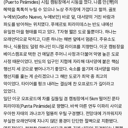
(Puerto Pirámides) 시립 캠핑장에서 시동을 껐다. 나름 만(灣)의
혜택을 톡톡히 누릴 수 있으나 노상 주차장에 가깝다고 할까. 골포
누에보(Golfo Nuevo, 누에보만) 바로 앞, 대서양의 거친 바람과
파도를 방어하는 위치였다. 푸에르토 피라미데스는 반도 내에선
유일한 마을 형태를 띠고 있다. T자형 짧은 도로 둘뿐이다. 하나는
모래언덕으로 막히고, 다른 하나는 해변 앞에서 멈춘다. 주유소도
하나, 식품점도 덜렁 하나인 미니멀 라이프를 지향한다. 이곳 캠핑장을
베이스캠프로 택한 건 애달픈 주머니 사정과 더불어 악명 높은 도로
사정 때문이었다. 반도의 입구인 지협에 자리해 대서양에 붙은 핵심
행선지 세 곳으로 뻗어나가기 좋았다. 숙소를 옮기며 대서양을 따라
행선지를 훑는 게 순리겠으나 그 해안 도로가 최악 중 최고의
악이었다. 타이어를 펑크 내려는 결심에 찬 오프로드가 길이라고
있었다.
일단 이곳 오프로드에 차를 길들일 겸 캠핑장에서 5km 떨어진 푼타
피라미데(Punta Pirámide)로 향했다. 바싹 마른 연두 이파리 사이로
우아한 자태의 과나코가 멀뚱히 우릴 구경했다. 전망대에 가까워지자
부실한 모래언덕에 지나지 않던 풍경이 단단한 절벽으로 치환됐다.