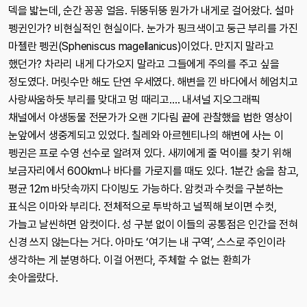
덱을 밟는데, 순간 꽁꽁 얼음. 뒤뚱뒤뚱 뭔가가 내게로 걸어왔다. 설마
펭귄인가? 비현실적인 현실이다. 눈가가 핑크색이고 둥근 부리를 가진
마젤란 펭귄(Spheniscus magellanicus)이었다. 만지지 말라고
했던가? 차라리 내게 다가오지 말라고 그들에게 주의를 주고 싶을
정도였다. 머릿수만 해도 단연 우세였다. 해변을 낀 바다에서 헤엄치고
사랑싸움하듯 부리를 맞대고 멍 때리고…. 내셔널 지오그래픽
채널에서 야생동물 전문가가 오랜 기다림 끝에 관찰했을 법한 영상이
눈앞에서 생중계되고 있었다. 칠레와 아르헨티나의 해변에 사는 이
펭귄은 프로 수영 선수로 알려져 있다. 새끼에게 줄 먹이를 찾기 위해
보금자리에서 600km나 바다를 가로지를 때도 있다. 1분간 숨을 참고,
평균 12m 바닷속까지 다이빙도 가능하다. 암컷과 수컷을 구분하는
표식은 이마와 부리다. 전체적으로 투박하고 널찍해 보이면 수컷,
가늘고 날씬하면 암컷이다. 성 구분 없이 이들의 공통점은 인간을 전혀
신경 쓰지 않는다는 거다. 아마도 ‘여기는 내 구역’, 스스로 주인이라
생각하는 게 분명하다. 이걸 어쩐다, 주체할 수 없는 환희가
솟아올랐다.