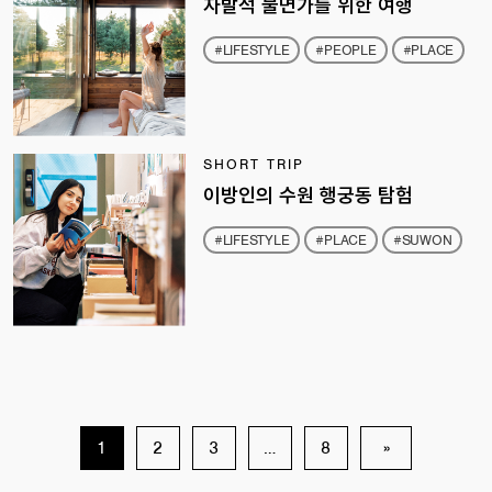
자발적 불면가를 위한 여행
#LIFESTYLE
#PEOPLE
#PLACE
SHORT TRIP
이방인의 수원 행궁동 탐험
#LIFESTYLE
#PLACE
#SUWON
1
2
3
…
8
»