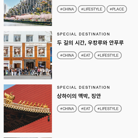
#CHINA
#LIFESTYLE
#PLACE
SPECIAL DESTINATION
두 길의 시간, 우캉루와 안푸루
#CHINA
#EAT
#LIFESTYLE
SPECIAL DESTINATION
상하이의 맥박, 징안
#CHINA
#EAT
#LIFESTYLE